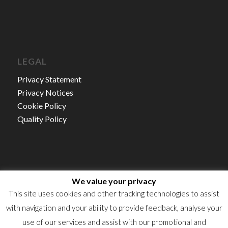
LEGAL
Privacy Statement
Privacy Notices
Cookie Policy
Quality Policy
We value your privacy
Autorisation d’établissement NO.15/21
This site uses cookies and other tracking technologies to assist
TVA : LU16360523
with navigation and your ability to provide feedback, analyse your
RCS : B50922
use of our services and assist with our promotional and