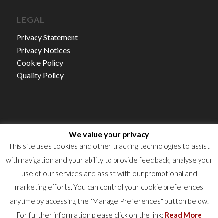
LEGAL
Privacy Statement
Privacy Notices
Cookie Policy
Quality Policy
We value your privacy
Autorisation d’établissement NO.15/21
This site uses cookies and other tracking technologies to assist
TVA : LU16360523
with navigation and your ability to provide feedback, analyse your
RCS : B50922
use of our services and assist with our promotional and
marketing efforts. You can control your cookie preferences
anytime by accessing the "Manage Preferences" button below.
For further information please click on the link:
Read More