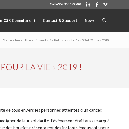
Call +352 350 222 999
r CSR Commitment
Contact & Support
News
You are here:
Home
/
Events
/
« Relais pour la Vie » 23 et 24 mars 2019
POUR LA VIE » 2019 !
ité de tous envers les personnes atteintes d’un cancer.
moigner de leur solidarité. L’événement était aussi marqué
onie des bougies présentaient des instants émouvants pour