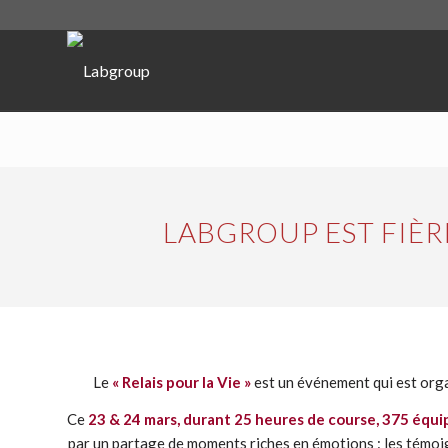
LABGROUP EST FIÈRE 
Le
« Relais pour la Vie »
est un événement qui est org
Ce
23 & 24 mars, durant 25 heures de course, 375 équ
par un partage de moments riches en émotions : les témoi