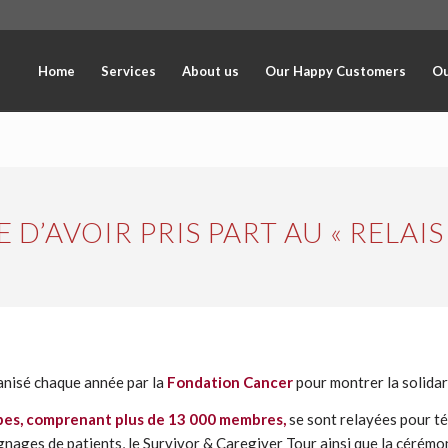
Home
Services
About us
Our Happy Customers
Ou
D’AVOIR PRIS PART AU « RELAIS 
anisé chaque année par la
Fondation Cancer
pour montrer la solidar
ipes, comprenant plus de 13 000 membres,
se sont relayées pour té
gnages de patients, le Survivor & Caregiver Tour ainsi que la cérém