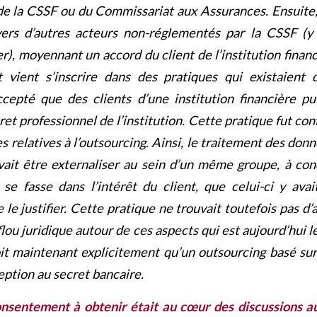
de la CSSF ou du Commissariat aux Assurances. Ensuite,
 vers d’autres acteurs non-réglementés par la CSSF (
er), moyennant un accord du client de l’institution fina
vient s’inscrire dans des pratiques qui existaient dé
pté que des clients d’une institution financière pu
cret professionnel de l’institution. Cette pratique fut co
es relatives à l’outsourcing. Ainsi, le traitement des donn
vait être externaliser au sein d’un même groupe, à co
 se fasse dans l’intérêt du client, que celui-ci y ava
e le justifier. Cette pratique ne trouvait toutefois pas d’
 flou juridique autour de ces aspects qui est aujourd’hui l
oit maintenant explicitement qu’un outsourcing basé sur 
eption au secret bancaire.
nsentement à obtenir était au cœur des discussions a