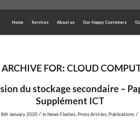
Home
Services
About us
Our Happy Customers
Ou
 ARCHIVE FOR:
CLOUD COMPU
osion du stockage secondaire – P
Supplément ICT
/
/
8th January 2020
in
News Flashes
,
Press Articles
,
Publications