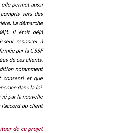
 elle permet aussi
y compris vers des
ncière. La démarche
jà. Il était déjà
issent renoncer à
nfirmée par la CSSF
ées de ces clients,
ndition notamment
it consenti et que
ancrage dans la loi.
evé par la nouvelle
l’accord du client
utour de ce projet