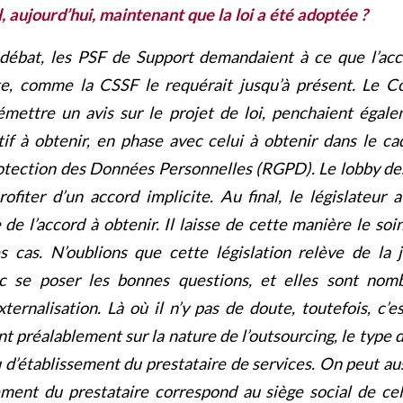
il, aujourd’hui, maintenant que la loi a été adoptée ?
 débat, les PSF de Support demandaient à ce que l’acc
te, comme la CSSF le requérait jusqu’à présent. Le Co
mettre un avis sur le projet de loi, penchaient égal
if à obtenir, en phase avec celui à obtenir dans le c
otection des Données Personnelles (RGPD). Le lobby de
rofiter d’un accord implicite. Au final, le législateur 
 de l’accord à obtenir. Il laisse de cette manière le so
s cas. N’oublions que cette législation relève de la j
 se poser les bonnes questions, et elles sont nom
ernalisation. Là où il n’y pas de doute, toutefois, c’es
nt préalablement sur la nature de l’outsourcing, le type
u d’établissement du prestataire de services. On peut au
sement du prestataire correspond au siège social de cel