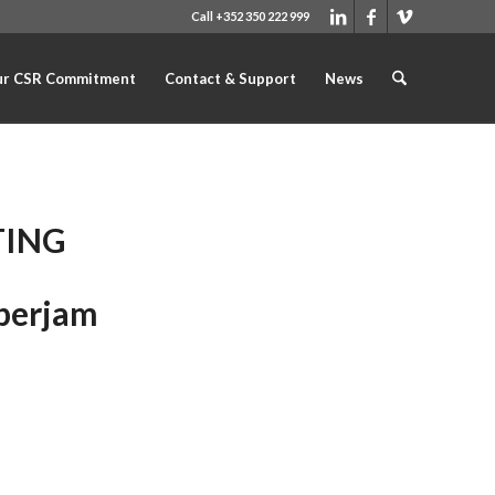
Call +352 350 222 999
r CSR Commitment
Contact & Support
News
TING
aperjam