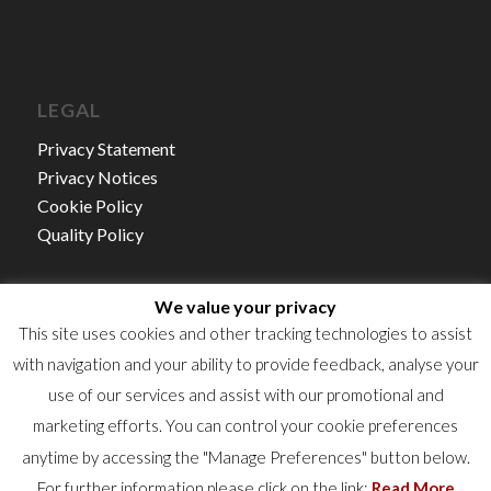
LEGAL
Privacy Statement
Privacy Notices
Cookie Policy
Quality Policy
We value your privacy
This site uses cookies and other tracking technologies to assist
with navigation and your ability to provide feedback, analyse your
Autorisation d’établissement NO.15/21
use of our services and assist with our promotional and
TVA : LU16360523
marketing efforts. You can control your cookie preferences
RCS : B50922
anytime by accessing the "Manage Preferences" button below.
For further information please click on the link:
Read More