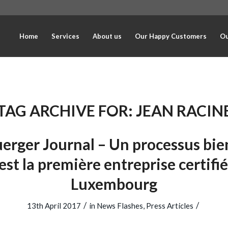
Home
Services
About us
Our Happy Customers
Ou
TAG ARCHIVE FOR:
JEAN RACIN
erger Journal – Un processus bie
st la première entreprise certif
Luxembourg
/
/
13th April 2017
in
News Flashes
,
Press Articles