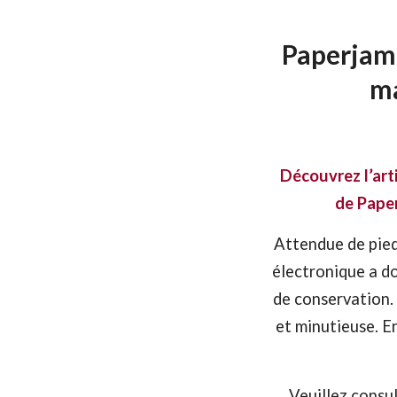
Paperjam 
ma
Découvrez l’art
de Pape
Attendue de pied 
électronique a do
de conservation.
et minutieuse. E
Veuillez consul