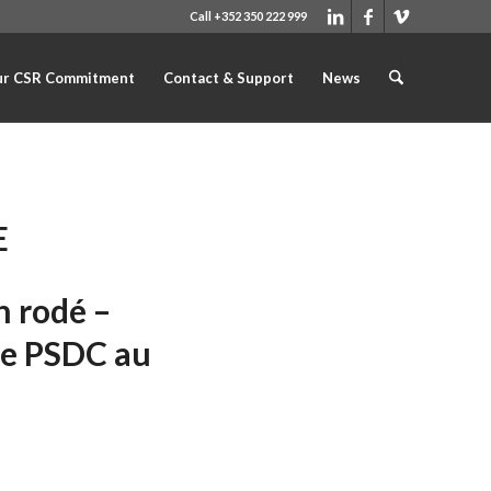
Call +352 350 222 999
r CSR Commitment
Contact & Support
News
E
n rodé –
iée PSDC au