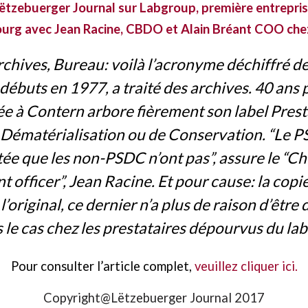
 Lëtzebuerger Journal sur Labgroup, première entrepris
urg avec Jean Racine, CBDO et Alain Bréant COO che
rchives, Bureau: voilà l’acronyme déchiffré 
 débuts en 1977, a traité des archives. 40 ans p
ée à Contern arbore fièrement son label Prest
 Dématérialisation ou de Conservation. “Le 
tée que les non-PSDC n’ont pas”, assure le “Ch
 officer”, Jean Racine. Et pour cause: la copi
’original, ce dernier n’a plus de raison d’être d
s le cas chez les prestataires dépourvus du lab
Pour consulter l’article complet,
veuillez cliquer ici.
Copyright@Lëtzebuerger Journal 2017