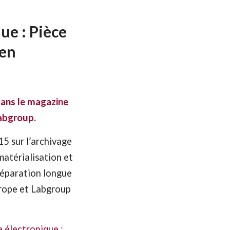
ue : Pièce
men
ans le magazine
abgroup.
15 sur l’archivage
matérialisation et
réparation longue
urope et Labgroup
 électronique :