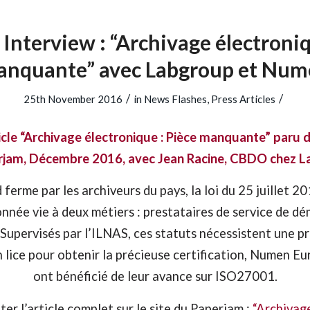
Interview : “Archivage électroniq
nquante” avec Labgroup et Nu
/
/
25th November 2016
in
News Flashes
,
Press Articles
icle “Archivage électronique : Pièce manquante”
paru d
rjam, Décembre 2016, avec Jean Racine, CBDO chez L
ferme par les archiveurs du pays, la loi du 25 juillet 20
nnée vie à deux métiers : prestataires de service de dé
 Supervisés par l’ILNAS, ces statuts nécessistent une p
n lice pour obtenir la précieuse certification, Numen E
ont bénéficié de leur avance sur ISO27001.
ter l’article complet sur le site du Paperjam :
“Archivage