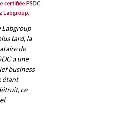
e certifiée PSDC
z Labgroup.
de Labgroup
lus tard, la
ataire de
PSDC a une
ief business
e étant
étruit, ce
el.