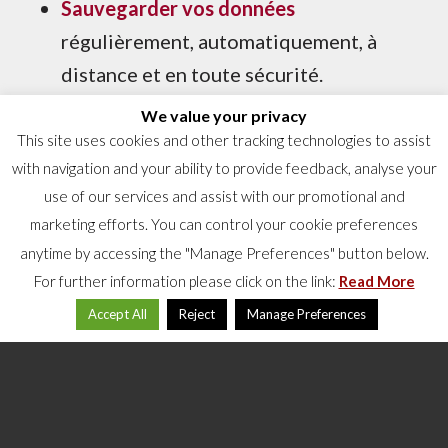
Sauvegarder vos données
régulièrement, automatiquement, à
distance et en toute sécurité.
Restaurer
vous-même vos fichiers, vos
We value your privacy
This site uses cookies and other tracking technologies to assist
bases de données et vos e-mails !
with navigation and your ability to provide feedback, analyse your
Récupérer
les fichiers système, les
use of our services and assist with our promotional and
applications et les données dans un
marketing efforts. You can control your cookie preferences
scénario de reprise après sinistre.
anytime by accessing the "Manage Preferences" button below.
For further information please click on the link:
Read More
Continuer les opérations
Accept All
Reject
Manage Preferences
commerciales
en utilisant Internet
pour accéder à vos serveurs qui ont été
récupérés dans le cloud privé de
Labgroup.